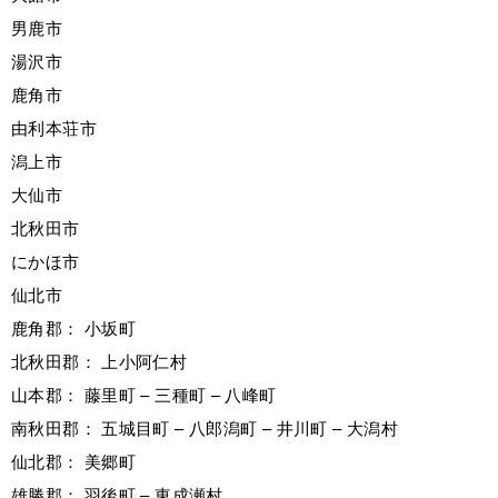
男鹿市
湯沢市
鹿角市
由利本荘市
潟上市
大仙市
北秋田市
にかほ市
仙北市
鹿角郡： 小坂町
北秋田郡： 上小阿仁村
山本郡： 藤里町 – 三種町 – 八峰町
南秋田郡： 五城目町 – 八郎潟町 – 井川町 – 大潟村
仙北郡： 美郷町
雄勝郡： 羽後町 – 東成瀬村