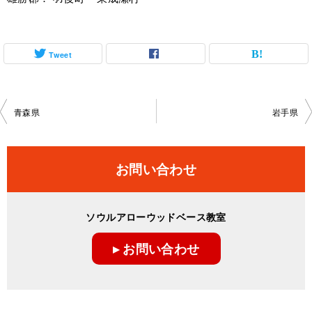
Tweet
投
青森県
岩手県
稿
ナ
お問い合わせ
ビ
ゲ
ソウルアローウッドベース教室
ー
▸ お問い合わせ
シ
ョ