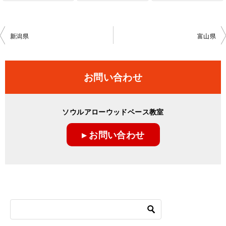
投
新潟県
富山県
稿
ナ
お問い合わせ
ビ
ゲ
ソウルアローウッドベース教室
ー
▸ お問い合わせ
シ
ョ
ン