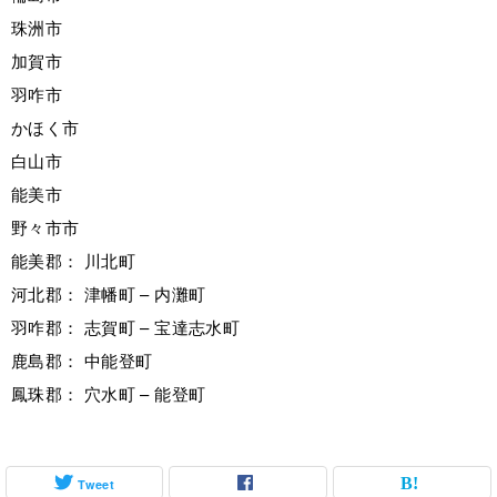
珠洲市
加賀市
羽咋市
かほく市
白山市
能美市
野々市市
能美郡： 川北町
河北郡： 津幡町 – 内灘町
羽咋郡： 志賀町 – 宝達志水町
鹿島郡： 中能登町
鳳珠郡： 穴水町 – 能登町
Tweet