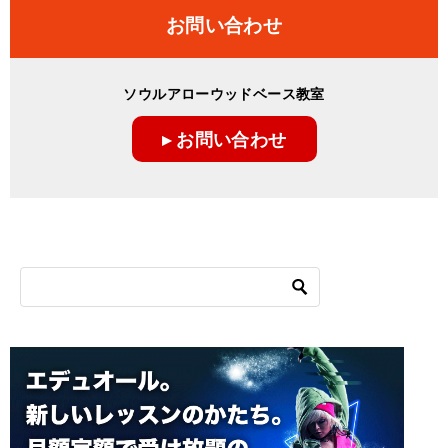
ナ
お問い合わせ
ビ
ゲ
ソウルアローウッドベース教室
ー
▸ お問い合わせ
シ
ョ
ン