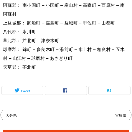
阿蘇郡： 南小国町 – 小国町 – 産山村 – 高森町 – 西原村 – 南
阿蘇村
上益城郡： 御船町 – 嘉島町 – 益城町 – 甲佐町 – 山都町
八代郡： 氷川町
葦北郡： 芦北町 – 津奈木町
球磨郡： 錦町 – 多良木町 – 湯前町 – 水上村 – 相良村 – 五木
村 – 山江村 – 球磨村 – あさぎり町
天草郡： 苓北町
Tweet
投
大分県
宮崎県
稿