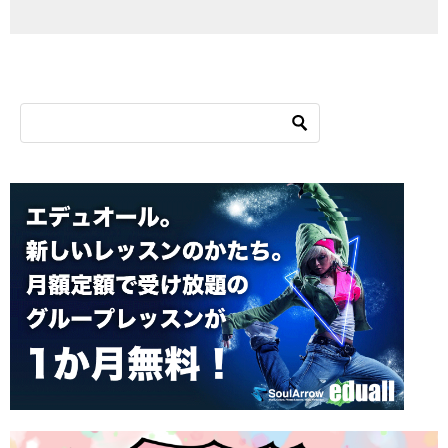
シ
ョ
ン