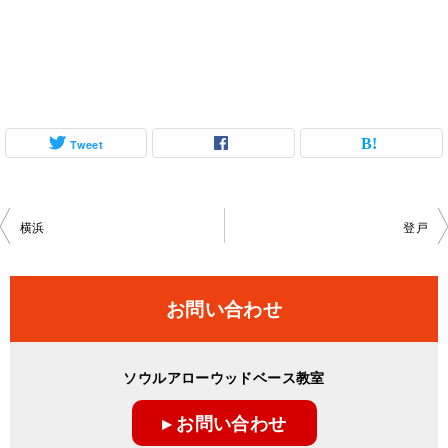
Tweet
投
横浜
登戸
稿
ナ
お問い合わせ
ビ
ゲ
ソウルアローウッドベース教室
ー
▸ お問い合わせ