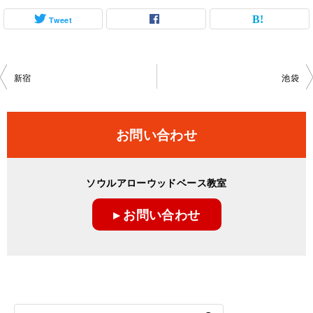
Tweet
投
新宿
池袋
稿
ナ
お問い合わせ
ビ
ゲ
ソウルアローウッドベース教室
ー
▸ お問い合わせ
シ
ョ
ン