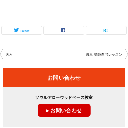
Tweet
投
天六
岐阜 講師自宅レッスン
稿
ナ
お問い合わせ
ビ
ゲ
ソウルアローウッドベース教室
ー
▸ お問い合わせ
シ