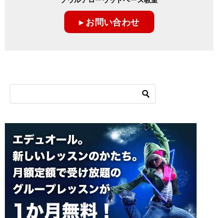
ゲ
ー
▸ お問い合わせ
シ
ョ
ン