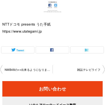
NTTドコモ presents うた手紙
https://www.utategami.jp
Tweet
投
NMB48の○○出来るようになりました！
雑誌テレビライフ
稿
ナ
お問い合わせ
ビ
ソウルアローウッドベース教室