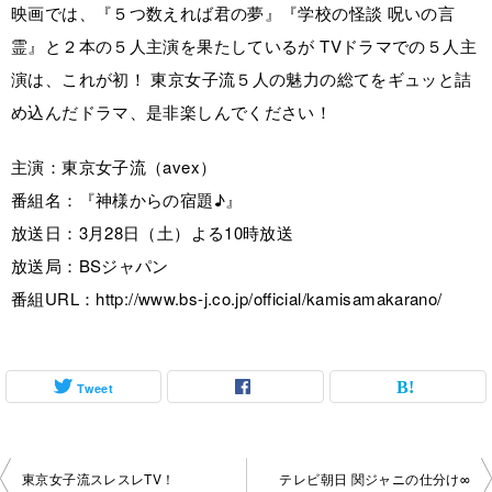
映画では、『５つ数えれば君の夢』『学校の怪談 呪いの言
霊』と２本の５人主演を果たしているが TVドラマでの５人主
演は、これが初！ 東京女子流５人の魅力の総てをギュッと詰
め込んだドラマ、是非楽しんでください！
主演：東京女子流（avex）
番組名：『神様からの宿題♪』
放送日：3月28日（土）よる10時放送
放送局：BSジャパン
番組URL：http://www.bs-j.co.jp/official/kamisamakarano/
Tweet
投
東京女子流スレスレTV！
テレビ朝日 関ジャニの仕分け∞