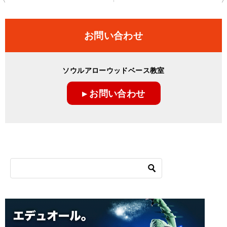
稿
ナ
お問い合わせ
ビ
ゲ
ソウルアローウッドベース教室
ー
▸ お問い合わせ
シ
ョ
ン