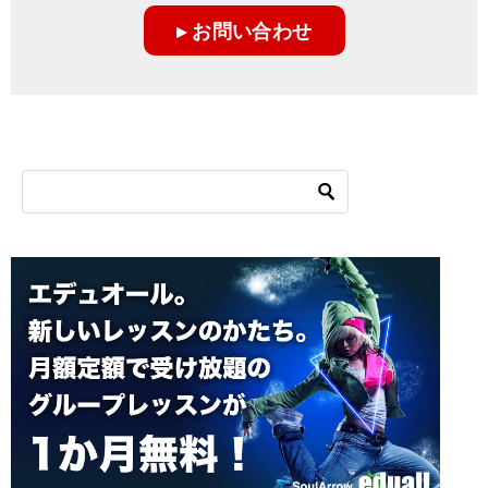
ー
▸ お問い合わせ
シ
ョ
ン