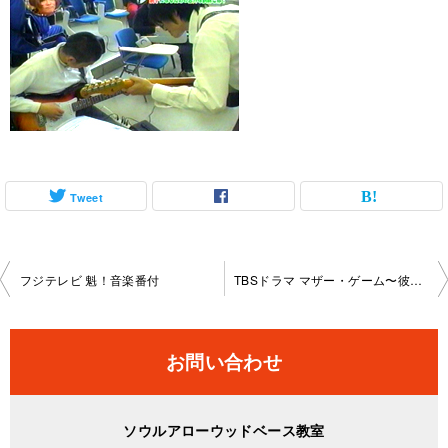
Tweet
投
フジテレビ 魁！音楽番付
TBSドラマ マザー・ゲーム〜彼女たちの階級〜
稿
ナ
お問い合わせ
ビ
ゲ
ソウルアローウッドベース教室