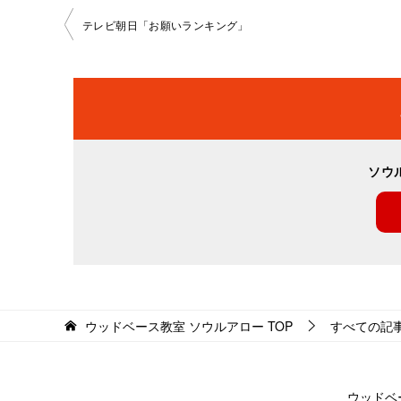
投
テレビ朝日「お願いランキング」
稿
ナ
ビ
ソウ
ゲ
ー
シ
ョ
ン
ウッドベース教室 ソウルアロー
TOP
すべての記
ウッドベ